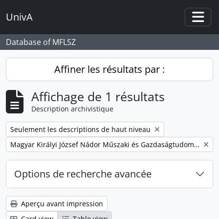
Skip to main content
UnivA
Togg
Database of MFLSZ
Affiner les résultats par :
Affichage de 1 résultats
Description archivistique
Remove filter:
Seulement les descriptions de haut niveau
Remove filter:
Magyar Királyi József Nádor Műszaki és Gazdaságtudományi Egyetem Bánya-, Kohó- és Erdőmérnöki Kar
Options de recherche avancée
Aperçu avant impression
Card view
Table view