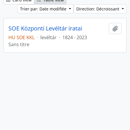
Trier par: Date modifiée
Direction: Décroissant
SOE Központi Levéltár iratai
Ajout
HU SOE KKL
·
levéltár
·
1824 - 2023
Sans titre