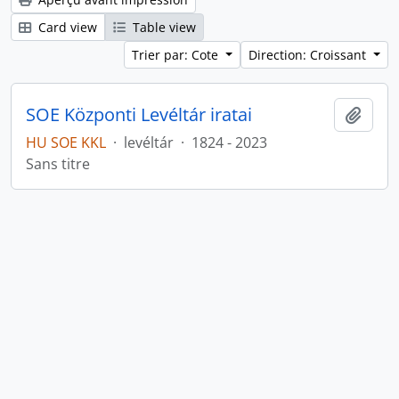
Card view
Table view
Trier par: Cote
Direction: Croissant
SOE Központi Levéltár iratai
Ajout
HU SOE KKL
·
levéltár
·
1824 - 2023
Sans titre