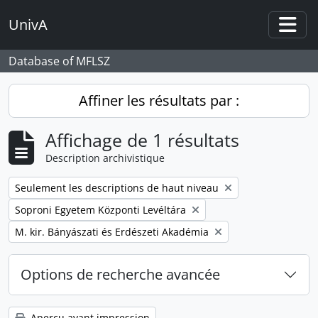
Skip to main content
UnivA
Togg
Database of MFLSZ
Affiner les résultats par :
Affichage de 1 résultats
Description archivistique
Remove filter:
Seulement les descriptions de haut niveau
Remove filter:
Soproni Egyetem Központi Levéltára
Remove filter:
M. kir. Bányászati és Erdészeti Akadémia
Options de recherche avancée
Aperçu avant impression