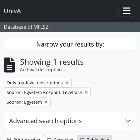
Skip to main content
UnivA
Togg
Database of MFLSZ
Narrow your results by:
Showing 1 results
Archival description
Remove filter:
Only top-level descriptions
Remove filter:
Soproni Egyetem Központi Levéltára
Remove filter:
Soproni Egyetem
Advanced search options
Print preview
Card view
Table view