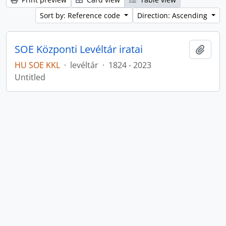
Sort by: Reference code
Direction: Ascending
SOE Központi Levéltár iratai
Add t
HU SOE KKL
·
levéltár
·
1824 - 2023
Untitled