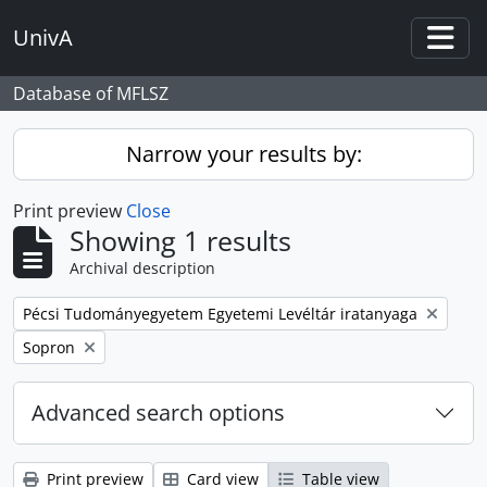
Skip to main content
UnivA
Togg
Database of MFLSZ
Narrow your results by:
Print preview
Close
Showing 1 results
Archival description
Remove filter:
Pécsi Tudományegyetem Egyetemi Levéltár iratanyaga
Remove filter:
Sopron
Advanced search options
Print preview
Card view
Table view