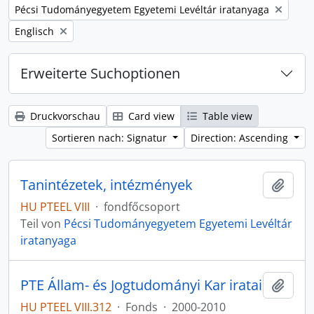
Remove filter:
Pécsi Tudományegyetem Egyetemi Levéltár iratanyaga
Remove filter:
Englisch
Erweiterte Suchoptionen
Druckvorschau
Card view
Table view
Sortieren nach: Signatur
Direction: Ascending
Tanintézetek, intézmények
Zur Z
HU PTEEL VIII
·
fondfőcsoport
Teil von
Pécsi Tudományegyetem Egyetemi Levéltár
iratanyaga
PTE Állam- és Jogtudományi Kar iratai
Zur Z
HU PTEEL VIII.312
·
Fonds
·
2000-2010