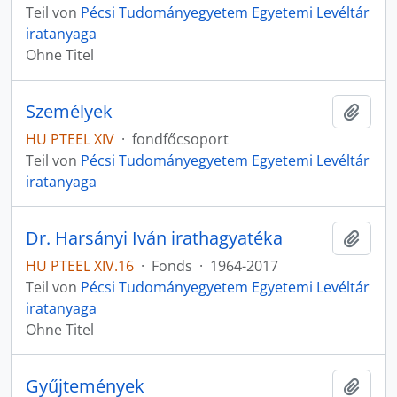
Teil von
Pécsi Tudományegyetem Egyetemi Levéltár
iratanyaga
Ohne Titel
Személyek
Zur Z
HU PTEEL XIV
·
fondfőcsoport
Teil von
Pécsi Tudományegyetem Egyetemi Levéltár
iratanyaga
Dr. Harsányi Iván irathagyatéka
Zur Z
HU PTEEL XIV.16
·
Fonds
·
1964-2017
Teil von
Pécsi Tudományegyetem Egyetemi Levéltár
iratanyaga
Ohne Titel
Gyűjtemények
Zur Z