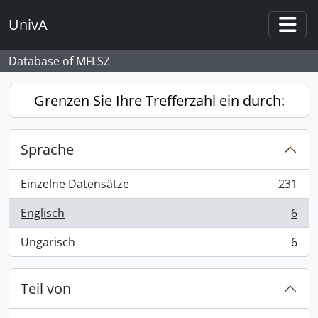
Skip to main content
UnivA
Togg
Database of MFLSZ
Grenzen Sie Ihre Trefferzahl ein durch:
Sprache
Einzelne Datensätze
231
, 231 Ergebnisse
Englisch
6
, 6 Ergebnisse
Ungarisch
6
, 6 Ergebnisse
Teil von