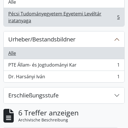
Alle
Pécsi Tudományegyetem Egyetemi Levéltár
5
, 5 Ergebnisse
iratanyaga
Urheber/Bestandsbildner
Alle
PTE Állam- és Jogtudományi Kar
1
, 1 Ergebnisse
Dr. Harsányi Iván
1
, 1 Ergebnisse
Erschließungsstufe
6 Treffer anzeigen
Archivische Beschreibung