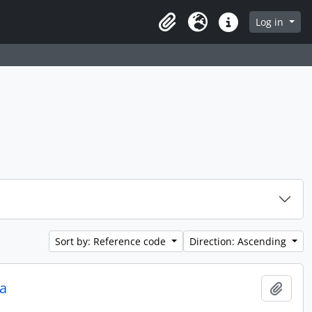
Log in
Clipboard
Language
Quick links
Sort by: Reference code
Direction: Ascending
a
Add t