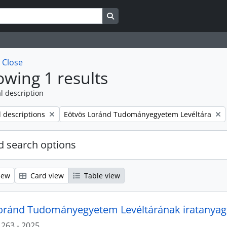
Search in browse page
w
Close
wing 1 results
l description
Remove filter:
l descriptions
Eötvös Loránd Tudományegyetem Levéltára
 search options
iew
Card view
Table view
oránd Tudományegyetem Levéltárának iratanyag
1263 - 2025