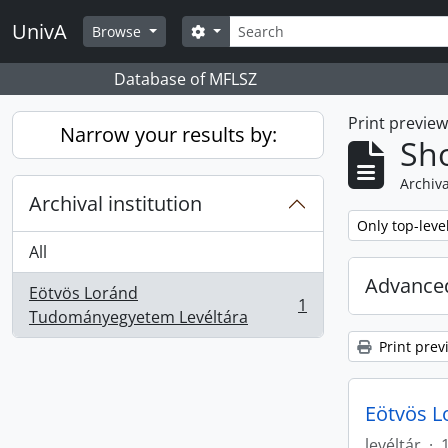
Skip to main content
Search
UnivA
Search options
Browse
Database of MFLSZ
Print previe
Narrow your results by:
Sho
Archiva
Archival institution
Remove filter:
Only top-leve
All
Advanced
Eötvös Loránd
1
, 1 results
Tudományegyetem Levéltára
Print prev
Eötvös L
levéltár
·