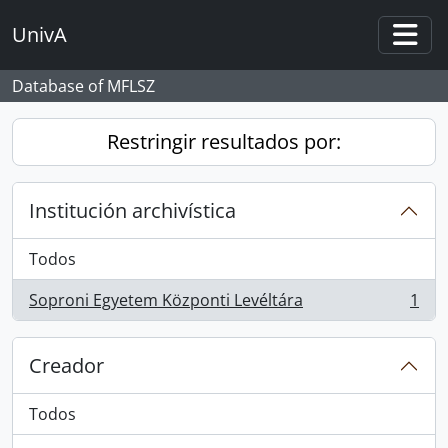
Skip to main content
UnivA
Togg
Database of MFLSZ
Restringir resultados por:
Institución archivística
Todos
Soproni Egyetem Központi Levéltára
1
, 1 resultados
Creador
Todos