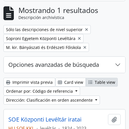
Mostrando 1 resultados
Descripción archivística
Remove filter:
Sólo las descripciones de nivel superior
Remove filter:
Soproni Egyetem Központi Levéltára
Remove filter:
M. kir. Bányászati és Erdészeti Főiskola
Opciones avanzadas de búsqueda
Imprimir vista previa
Card view
Table view
Ordenar por: Código de referencia
Dirección: Clasificación en orden ascendente
SOE Központi Levéltár iratai
Añadi
HU SOE KKL
·
levéltár
·
1824 - 2023