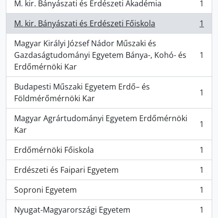
M. kir. Bányászati és Erdészeti Akadémia
1
, 1 resultados
M. kir. Bányászati és Erdészeti Főiskola
1
, 1 resultados
Magyar Királyi József Nádor Műszaki és
Gazdaságtudományi Egyetem Bánya-, Kohó- és
1
, 1 resultados
Erdőmérnöki Kar
Budapesti Műszaki Egyetem Erdő– és
1
, 1 resultados
Földmérőmérnöki Kar
Magyar Agrártudományi Egyetem Erdőmérnöki
1
, 1 resultados
Kar
Erdőmérnöki Főiskola
1
, 1 resultados
Erdészeti és Faipari Egyetem
1
, 1 resultados
Soproni Egyetem
1
, 1 resultados
Nyugat-Magyarországi Egyetem
1
, 1 resultados