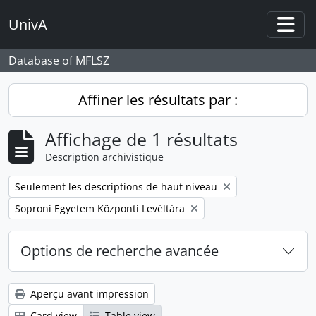
Skip to main content
UnivA
Togg
Database of MFLSZ
Affiner les résultats par :
Affichage de 1 résultats
Description archivistique
Remove filter:
Seulement les descriptions de haut niveau
Remove filter:
Soproni Egyetem Központi Levéltára
Options de recherche avancée
Aperçu avant impression
Card view
Table view