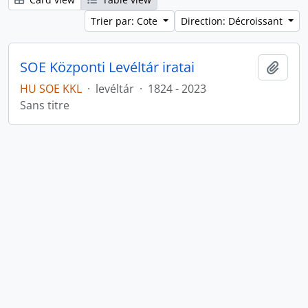
Trier par: Cote
Direction: Décroissant
SOE Központi Levéltár iratai
Ajout
HU SOE KKL
·
levéltár
·
1824 - 2023
Sans titre