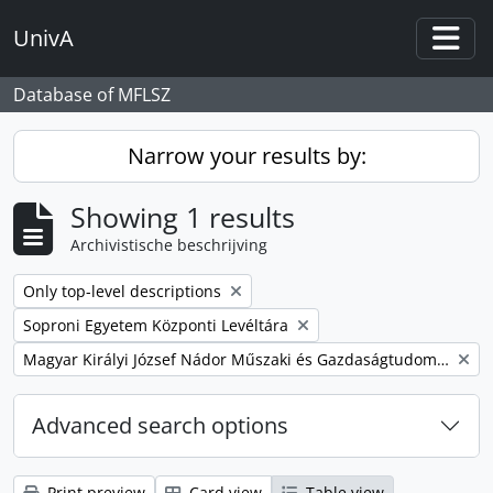
Skip to main content
UnivA
Togg
Database of MFLSZ
Narrow your results by:
Showing 1 results
Archivistische beschrijving
Remove filter:
Only top-level descriptions
Remove filter:
Soproni Egyetem Központi Levéltára
Remove filter:
Magyar Királyi József Nádor Műszaki és Gazdaságtudományi Egyetem Bánya-, Kohó- és Erdőmérnöki Kar
Advanced search options
Print preview
Card view
Table view