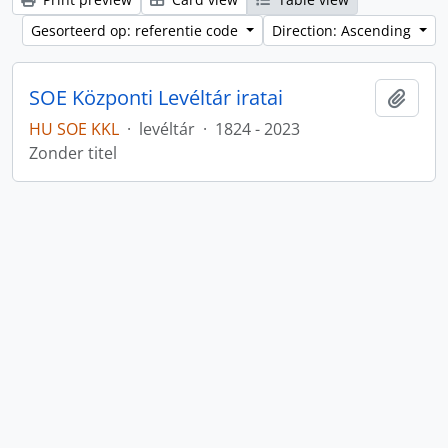
Gesorteerd op: referentie code
Direction: Ascending
SOE Központi Levéltár iratai
Add t
HU SOE KKL
·
levéltár
·
1824 - 2023
Zonder titel