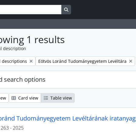
Search in browse page
wing 1 results
l description
Remove filter:
l descriptions
Eötvös Loránd Tudományegyetem Levéltára
 search options
iew
Card view
Table view
oránd Tudományegyetem Levéltárának iratanyag
1263 - 2025