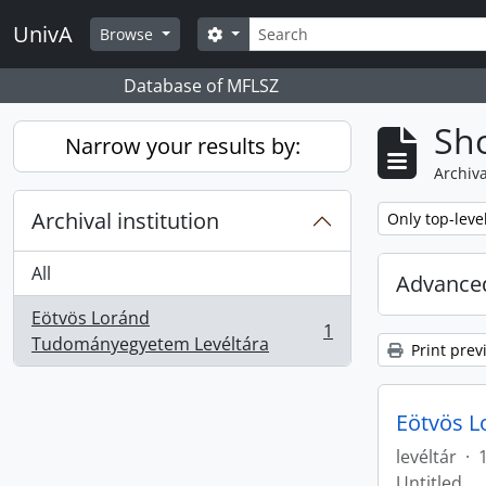
Skip to main content
Search
UnivA
Search options
Browse
Database of MFLSZ
Sho
Narrow your results by:
Archiva
Archival institution
Remove filter:
Only top-leve
All
Advanced
Eötvös Loránd
1
, 1 results
Tudományegyetem Levéltára
Print prev
Eötvös L
levéltár
·
Untitled