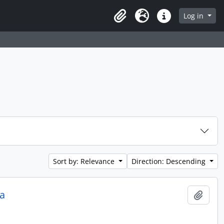
Log in
Clipboard
Language
Quick links
Sort by: Relevance
Direction: Descending
a
Add t