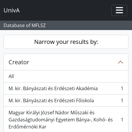
Skip to main content
UnivA
Togg
Database of MFLSZ
Narrow your results by:
Creator
All
M. kir. Bányászati és Erdészeti Akadémia
1
, 1 results
M. kir. Bányászati és Erdészeti Főiskola
1
, 1 results
Magyar Királyi József Nádor Műszaki és
Gazdaságtudományi Egyetem Bánya-, Kohó- és
1
, 1 results
Erdőmérnöki Kar