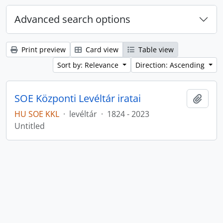
Advanced search options
Print preview
Card view
Table view
Sort by: Relevance
Direction: Ascending
SOE Központi Levéltár iratai
Add t
HU SOE KKL
·
levéltár
·
1824 - 2023
Untitled