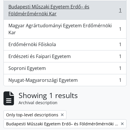
Budapesti Műszaki Egyetem Erdő– és
1
, 1 results
Földmérőmérnöki Kar
Magyar Agrártudományi Egyetem Erdőmérnöki
1
, 1 results
Kar
Erdőmérnöki Főiskola
1
, 1 results
Erdészeti és Faipari Egyetem
1
, 1 results
Soproni Egyetem
1
, 1 results
Nyugat-Magyarországi Egyetem
1
, 1 results
Showing 1 results
Archival description
Remove filter:
Only top-level descriptions
Remove filter:
Budapesti Műszaki Egyetem Erdő– és Földmérőmérnöki Kar