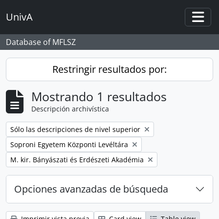
Skip to main content
UnivA
Togg
Database of MFLSZ
Restringir resultados por:
Mostrando 1 resultados
Descripción archivística
Remove filter:
Sólo las descripciones de nivel superior
Remove filter:
Soproni Egyetem Központi Levéltára
Remove filter:
M. kir. Bányászati és Erdészeti Akadémia
Opciones avanzadas de búsqueda
Imprimir vista previa
Card view
Table view