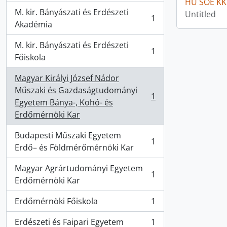
HU SOE KK
M. kir. Bányászati és Erdészeti
Untitled
1
, 1 results
Akadémia
M. kir. Bányászati és Erdészeti
1
, 1 results
Főiskola
Magyar Királyi József Nádor
Műszaki és Gazdaságtudományi
1
, 1 results
Egyetem Bánya-, Kohó- és
Erdőmérnöki Kar
Budapesti Műszaki Egyetem
1
, 1 results
Erdő– és Földmérőmérnöki Kar
Magyar Agrártudományi Egyetem
1
, 1 results
Erdőmérnöki Kar
Erdőmérnöki Főiskola
1
, 1 results
Erdészeti és Faipari Egyetem
1