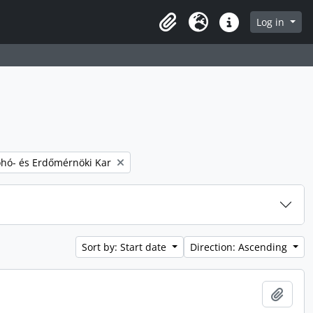
Log in
Clipboard
Language
Quick links
ohó- és Erdőmérnöki Kar
Sort by: Start date
Direction: Ascending
Add t