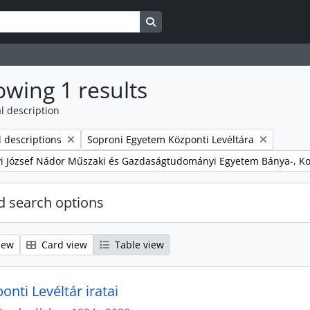
Search in browse page
wing 1 results
l description
Remove filter:
l descriptions
Soproni Egyetem Központi Levéltára
yi József Nádor Műszaki és Gazdaságtudományi Egyetem Bánya-, K
 search options
iew
Card view
Table view
nti Levéltár iratai