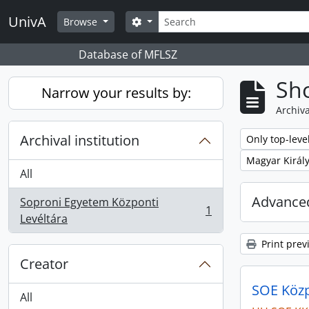
Skip to main content
Search
UnivA
Search options
Browse
Database of MFLSZ
Sho
Narrow your results by:
Archiva
Archival institution
Remove filter:
Only top-leve
Remove filter:
Magyar Királ
All
Advanced
Soproni Egyetem Központi
1
, 1 results
Levéltára
Print prev
Creator
SOE Közpo
All