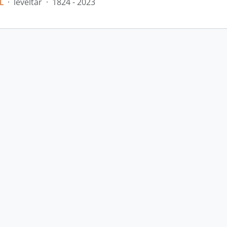
L
·
levéltár
·
1824 - 2023