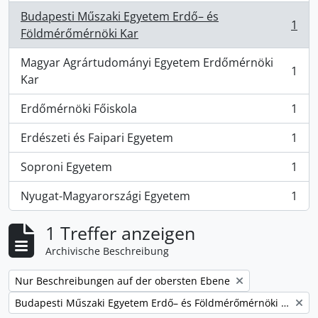
Budapesti Műszaki Egyetem Erdő– és
1
, 1 Ergebnisse
Földmérőmérnöki Kar
Magyar Agrártudományi Egyetem Erdőmérnöki
1
, 1 Ergebnisse
Kar
Erdőmérnöki Főiskola
1
, 1 Ergebnisse
Erdészeti és Faipari Egyetem
1
, 1 Ergebnisse
Soproni Egyetem
1
, 1 Ergebnisse
Nyugat-Magyarországi Egyetem
1
, 1 Ergebnisse
1 Treffer anzeigen
Archivische Beschreibung
Remove filter:
Nur Beschreibungen auf der obersten Ebene
Remove filter:
Budapesti Műszaki Egyetem Erdő– és Földmérőmérnöki Kar