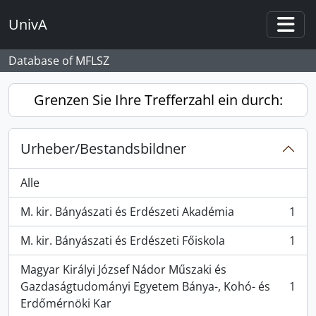
Skip to main content
UnivA
Togg
Database of MFLSZ
Grenzen Sie Ihre Trefferzahl ein durch:
Urheber/Bestandsbildner
Alle
M. kir. Bányászati és Erdészeti Akadémia
1
, 1 Ergebnisse
M. kir. Bányászati és Erdészeti Főiskola
1
, 1 Ergebnisse
Magyar Királyi József Nádor Műszaki és
Gazdaságtudományi Egyetem Bánya-, Kohó- és
1
, 1 Ergebnisse
Erdőmérnöki Kar