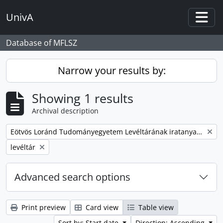
Skip to main content
UnivA
Togg
Database of MFLSZ
Narrow your results by:
Showing 1 results
Archival description
Remove filter:
Eötvös Loránd Tudományegyetem Levéltárának iratanyaga
Remove filter:
levéltár
Advanced search options
Print preview
Card view
Table view
Sort by: Start date
Direction: Ascending