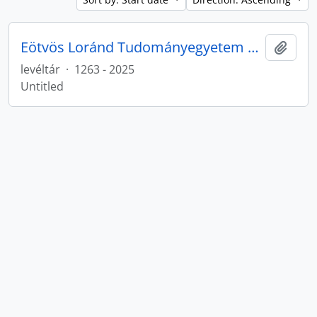
Eötvös Loránd Tudományegyetem Levéltárának iratanyaga
Add t
levéltár
·
1263 - 2025
Untitled