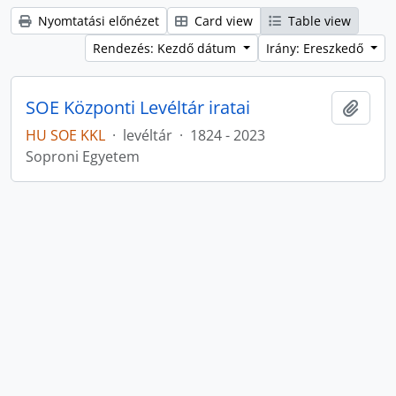
Nyomtatási előnézet
Card view
Table view
Rendezés: Kezdő dátum
Irány: Ereszkedő
SOE Központi Levéltár iratai
Hozzá
HU SOE KKL
·
levéltár
·
1824 - 2023
Soproni Egyetem