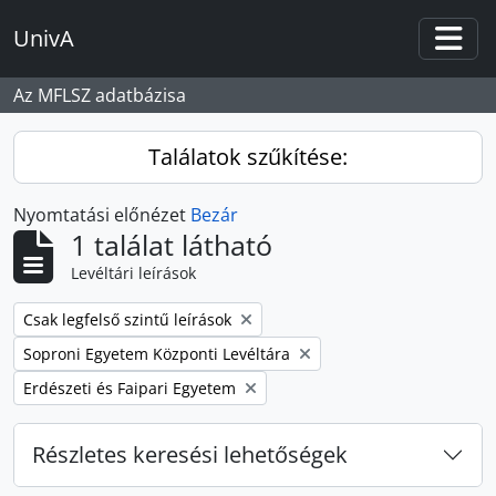
Skip to main content
UnivA
Togg
Az MFLSZ adatbázisa
Találatok szűkítése:
Nyomtatási előnézet
Bezár
1 találat látható
Levéltári leírások
Remove filter:
Csak legfelső szintű leírások
Remove filter:
Soproni Egyetem Központi Levéltára
Remove filter:
Erdészeti és Faipari Egyetem
Részletes keresési lehetőségek