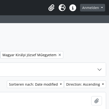
Anmelden
Zwischenablage
Sprache
Direkter Link
Remove filter:
Magyar Királyi József Műegyetem
Sortieren nach: Date modified
Direction: Ascending
Zur Z