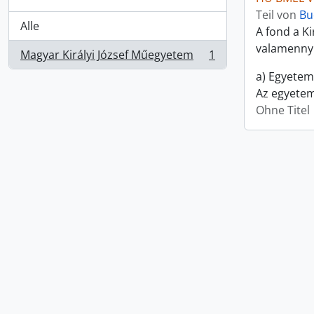
Teil von
Bu
Alle
A fond a K
valamennyi 
Magyar Királyi József Műegyetem
1
, 1 Ergebnisse
a) Egyetem
Az egyetem
Ohne Titel