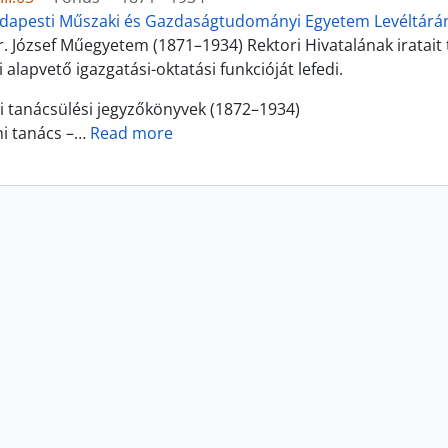
dapesti Műszaki és Gazdaságtudományi Egyetem Levéltárán
ir. József Műegyetem (1871–1934) Rektori Hivatalának iratait
alapvető igazgatási-oktatási funkcióját lefedi.
i tanácsülési jegyzőkönyvek (1872–1934)
i tanács –
…
Read more