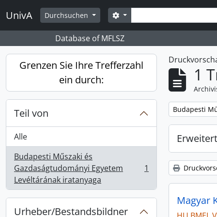
Skip to main content
Suche
UnivA
Search options
Durchsuchen
Database of MFLSZ
Druckvorsc
Grenzen Sie Ihre Trefferzahl
1 T
ein durch:
Archiv
Remove filter:
Budapesti Mű
Teil von
Alle
Erweiter
Budapesti Műszaki és
Gazdaságtudományi Egyetem
1
Druckvors
, 1 Ergebnisse
Levéltárának iratanyaga
Magyar K
Urheber/Bestandsbildner
HU BMEL VI