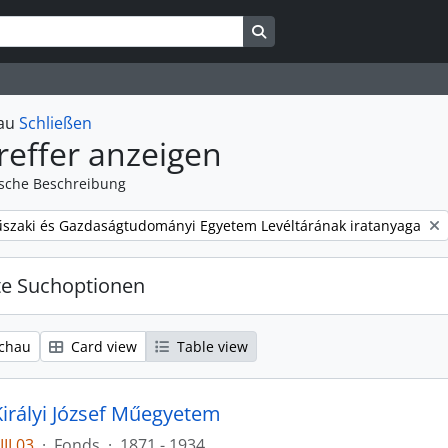
Search in browse page
hau
Schließen
reffer anzeigen
ische Beschreibung
szaki és Gazdaságtudományi Egyetem Levéltárának iratanyaga
te Suchoptionen
chau
Card view
Table view
irályi József Műegyetem
II.03
·
Fonds
·
1871 - 1934