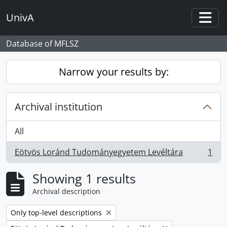
Skip to main content
UnivA
Togg
Database of MFLSZ
Narrow your results by:
Archival institution
All
Eötvös Loránd Tudományegyetem Levéltára
1
, 1 results
Showing 1 results
Archival description
Remove filter:
Only top-level descriptions