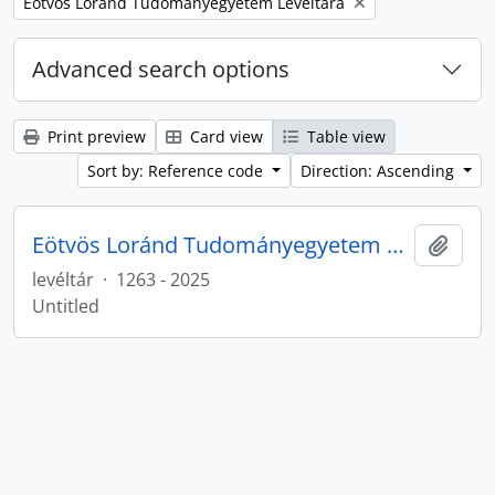
Remove filter:
Eötvös Loránd Tudományegyetem Levéltára
Advanced search options
Print preview
Card view
Table view
Sort by: Reference code
Direction: Ascending
Eötvös Loránd Tudományegyetem Levéltárának iratanyaga
Add t
levéltár
·
1263 - 2025
Untitled