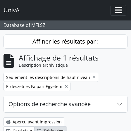
Skip to main content
UnivA
Togg
Database of MFLSZ
Affiner les résultats par :
Affichage de 1 résultats
Description archivistique
Remove filter:
Seulement les descriptions de haut niveau
Remove filter:
Erdészeti és Faipari Egyetem
Options de recherche avancée
Aperçu avant impression
Card view
Table view