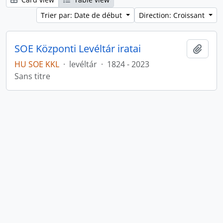
Trier par: Date de début
Direction: Croissant
SOE Központi Levéltár iratai
Ajout
HU SOE KKL
·
levéltár
·
1824 - 2023
Sans titre