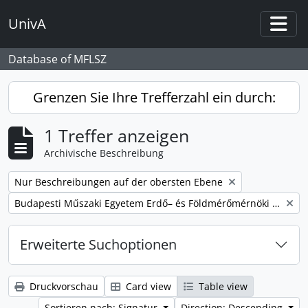
Skip to main content
UnivA
Togg
Database of MFLSZ
Grenzen Sie Ihre Trefferzahl ein durch:
1 Treffer anzeigen
Archivische Beschreibung
Remove filter:
Nur Beschreibungen auf der obersten Ebene
Remove filter:
Budapesti Műszaki Egyetem Erdő– és Földmérőmérnöki Kar
Erweiterte Suchoptionen
Druckvorschau
Card view
Table view
Sortieren nach: Signatur
Direction: Descending