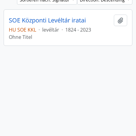
SOE Központi Levéltár iratai
Zur Z
HU SOE KKL
·
levéltár
·
1824 - 2023
Ohne Titel