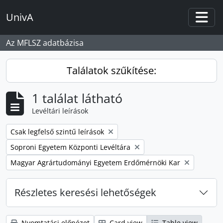
Skip to main content
UnivA
Togg
Az MFLSZ adatbázisa
Találatok szűkítése:
1 találat látható
Levéltári leírások
Remove filter:
Csak legfelső szintű leírások
Remove filter:
Soproni Egyetem Központi Levéltára
Remove filter:
Magyar Agrártudományi Egyetem Erdőmérnöki Kar
Részletes keresési lehetőségek
Nyomtatási előnézet
Card view
Table view