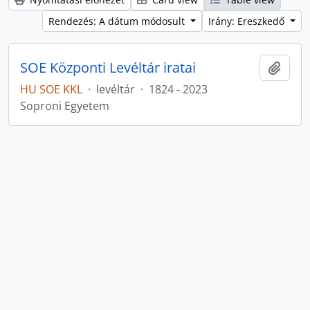
Rendezés: A dátum módosult
Irány: Ereszkedő
SOE Központi Levéltár iratai
Hozzá
HU SOE KKL
·
levéltár
·
1824 - 2023
Soproni Egyetem