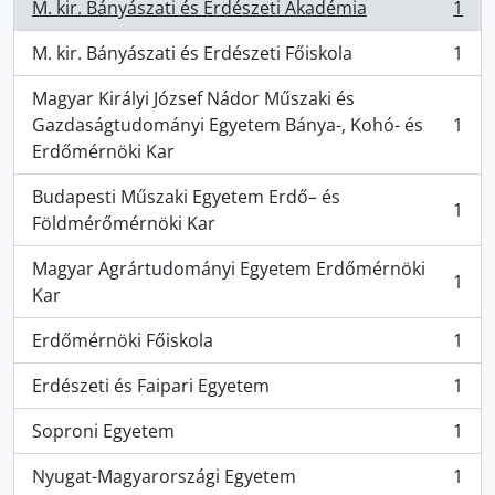
M. kir. Bányászati és Erdészeti Akadémia
1
, 1 results
M. kir. Bányászati és Erdészeti Főiskola
1
, 1 results
Magyar Királyi József Nádor Műszaki és
Gazdaságtudományi Egyetem Bánya-, Kohó- és
1
, 1 results
Erdőmérnöki Kar
Budapesti Műszaki Egyetem Erdő– és
1
, 1 results
Földmérőmérnöki Kar
Magyar Agrártudományi Egyetem Erdőmérnöki
1
, 1 results
Kar
Erdőmérnöki Főiskola
1
, 1 results
Erdészeti és Faipari Egyetem
1
, 1 results
Soproni Egyetem
1
, 1 results
Nyugat-Magyarországi Egyetem
1
, 1 results