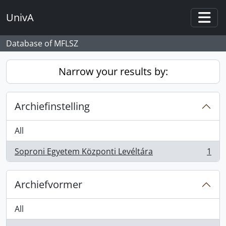
Skip to main content
UnivA
Togg
Database of MFLSZ
Narrow your results by:
Archiefinstelling
All
Soproni Egyetem Központi Levéltára
1
, 1 results
Archiefvormer
All