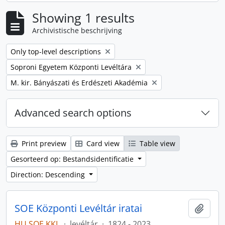
Showing 1 results
Archivistische beschrijving
Remove filter:
Only top-level descriptions
Remove filter:
Soproni Egyetem Központi Levéltára
Remove filter:
M. kir. Bányászati és Erdészeti Akadémia
Advanced search options
Print preview
Card view
Table view
Gesorteerd op: Bestandsidentificatie
Direction: Descending
SOE Központi Levéltár iratai
Add t
HU SOE KKL
·
levéltár
·
1824 - 2023