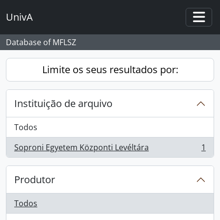
Skip to main content
UnivA
Togg
Database of MFLSZ
Limite os seus resultados por:
Instituição de arquivo
Todos
Soproni Egyetem Központi Levéltára
1
, 1 resultados
Produtor
Todos