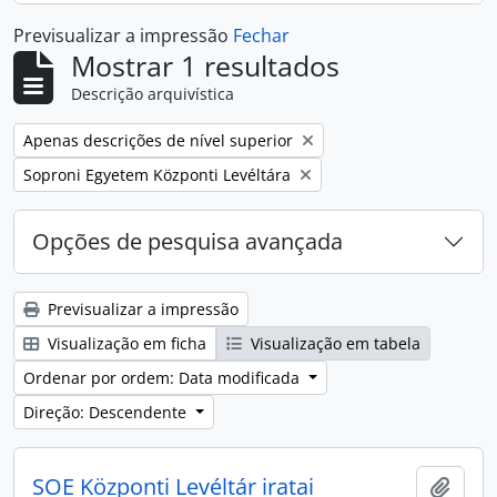
Previsualizar a impressão
Fechar
Mostrar 1 resultados
Descrição arquivística
Remover filtro:
Apenas descrições de nível superior
Remover filtro:
Soproni Egyetem Központi Levéltára
Opções de pesquisa avançada
Previsualizar a impressão
Visualização em ficha
Visualização em tabela
Ordenar por ordem: Data modificada
Direção: Descendente
SOE Központi Levéltár iratai
Adici