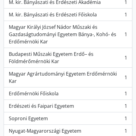
M. kir. Bányászati és Erdészeti Akadémia
1
, 1 resultados
M. kir. Bányászati és Erdészeti Főiskola
1
, 1 resultados
Magyar Királyi József Nádor Műszaki és
Gazdaságtudományi Egyetem Bánya-, Kohó- és
1
, 1 resultados
Erdőmérnöki Kar
Budapesti Műszaki Egyetem Erdő– és
1
, 1 resultados
Földmérőmérnöki Kar
Magyar Agrártudományi Egyetem Erdőmérnöki
1
, 1 resultados
Kar
Erdőmérnöki Főiskola
1
, 1 resultados
Erdészeti és Faipari Egyetem
1
, 1 resultados
Soproni Egyetem
1
, 1 resultados
Nyugat-Magyarországi Egyetem
1
, 1 resultados