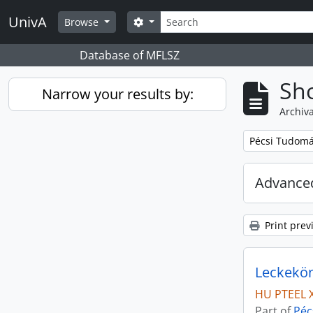
Skip to main content
Search
UnivA
Search options
Browse
Database of MFLSZ
Sho
Narrow your results by:
Archiva
Remove filter:
Pécsi Tudomá
Advanced
Print prev
Leckekön
HU PTEEL 
Part of
Péc