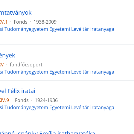
mtatványok
XV.1
·
Fonds
·
1938-2009
si Tudományegyetem Egyetemi Levéltár iratanyaga
ények
XV
·
fondfőcsoport
si Tudományegyetem Egyetemi Levéltár iratanyaga
el Félix iratai
IV.9
·
Fonds
·
1924-1936
si Tudományegyetem Egyetemi Levéltár iratanyaga
tvánné Ispánky Emília irathagyatéka