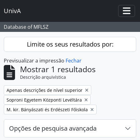
Skip to main content
UnivA
Togg
Database of MFLSZ
Limite os seus resultados por:
Previsualizar a impressão
Fechar
Mostrar 1 resultados
Descrição arquivística
Remover filtro:
Apenas descrições de nível superior
Remover filtro:
Soproni Egyetem Központi Levéltára
Remover filtro:
M. kir. Bányászati és Erdészeti Főiskola
Opções de pesquisa avançada