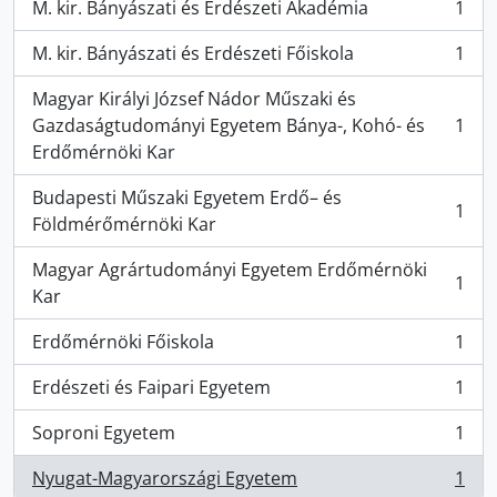
M. kir. Bányászati és Erdészeti Akadémia
1
, 1 results
M. kir. Bányászati és Erdészeti Főiskola
1
, 1 results
Magyar Királyi József Nádor Műszaki és
Gazdaságtudományi Egyetem Bánya-, Kohó- és
1
, 1 results
Erdőmérnöki Kar
Budapesti Műszaki Egyetem Erdő– és
1
, 1 results
Földmérőmérnöki Kar
Magyar Agrártudományi Egyetem Erdőmérnöki
1
, 1 results
Kar
Erdőmérnöki Főiskola
1
, 1 results
Erdészeti és Faipari Egyetem
1
, 1 results
Soproni Egyetem
1
, 1 results
Nyugat-Magyarországi Egyetem
1
, 1 results