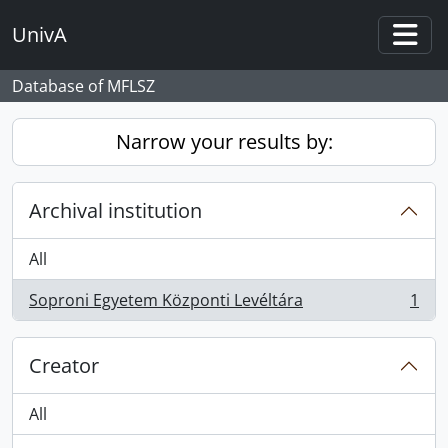
Skip to main content
UnivA
Togg
Database of MFLSZ
Narrow your results by:
Archival institution
All
Soproni Egyetem Központi Levéltára
1
, 1 results
Creator
All