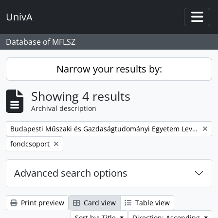
Skip to main content
UnivA
Togg
Database of MFLSZ
Narrow your results by:
Showing 4 results
Archival description
Remove filter:
Budapesti Műszaki és Gazdaságtudományi Egyetem Levéltárának iratanyaga
Remove filter:
fondcsoport
Advanced search options
Print preview
Card view
Table view
Sort by: Title
Direction: Ascending