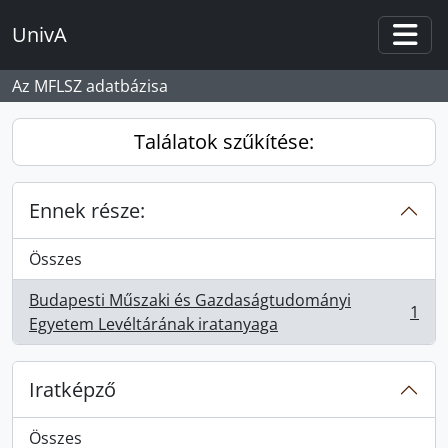
Skip to main content
UnivA
Togg
Az MFLSZ adatbázisa
Találatok szűkítése:
Ennek része:
Összes
Budapesti Műszaki és Gazdaságtudományi
1
, 1 eredmények
Egyetem Levéltárának iratanyaga
Iratképző
Összes