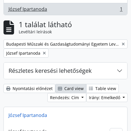
József Ipartanoda
1
, 1 eredmények
1 találat látható
Levéltári leírások
Remove filter:
Budapesti Műszaki és Gazdaságtudományi Egyetem Levéltárának iratanyaga
Remove filter:
József Ipartanoda
Részletes keresési lehetőségek
Nyomtatási előnézet
Card view
Table view
Rendezés: Cím
Irány: Emelkedő
József Ipartanoda