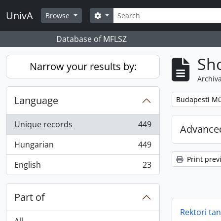
Skip to main content
Search
UnivA
Search options
Browse
Database of MFLSZ
Sho
Narrow your results by:
Archiva
Language
Remove filter:
Budapesti Mű
Unique records
449
Advanced
, 449 results
Hungarian
449
, 449 results
Print prev
English
23
, 23 results
Part of
Rektori ta