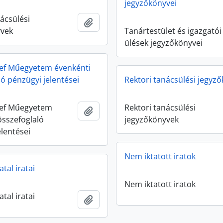
jegyzőkönyvei
ácsülési
Add to clipboard
yvek
Tanártestület és igazgatói
ülések jegyzőkönyvei
zsef Műegyetem évenkénti
ló pénzügyi jelentései
Rektori tanácsülési jegyz
zsef Műegyetem
Rektori tanácsülési
Add to clipboard
összefoglaló
jegyzőkönyvek
elentései
Nem iktatott iratok
atal iratai
Nem iktatott iratok
atal iratai
Add to clipboard