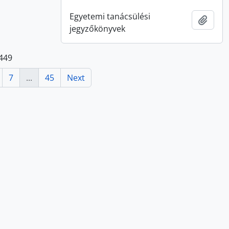
Egyetemi tanácsülési
Add t
jegyzőkönyvek
 449
7
...
45
Next