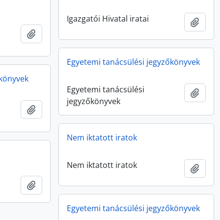
Igazgatói Hivatal iratai
Add t
Add to clipboard
Egyetemi tanácsülési jegyzőkönyvek
őkönyvek
Egyetemi tanácsülési
Add t
jegyzőkönyvek
Add to clipboard
Nem iktatott iratok
Nem iktatott iratok
Add t
Add to clipboard
Egyetemi tanácsülési jegyzőkönyvek