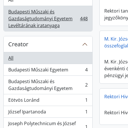
All
Rektori tan
Budapesti Műszaki és
jegyzőkön
Gazdaságtudományi Egyetem
448
, 448 results
Levéltárának iratanyaga
M. Kir. Jó
Creator
összefogla
All
M. Kir. Jó
évenkénti 
Budapesti Műszaki Egyetem
4
, 4 results
pénzügyi j
Budapesti Műszaki és
2
, 2 results
Gazdaságtudományi Egyetem
Rektori Hiv
Eötvös Loránd
1
, 1 results
József Ipartanoda
1
Rektori Hiv
, 1 results
Joseph Polytechnicum és József
1