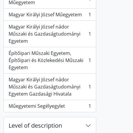
, 1 results
Műegyetem
Magyar Királyi József Műegyetem
1
, 1 results
Magyar Királyi József nádor
Műszaki és Gazdaságtudományi
1
, 1 results
Egyetem
Építőipari Műszaki Egyetem,
Építőipari és Közlekedési Műszaki
1
, 1 results
Egyetem
Magyar Királyi József nádor
Műszaki és Gazdaságtudományi
1
, 1 results
Egyetem Gazdasági Hivatala
Műegyetemi Segélyegylet
1
, 1 results
Level of description