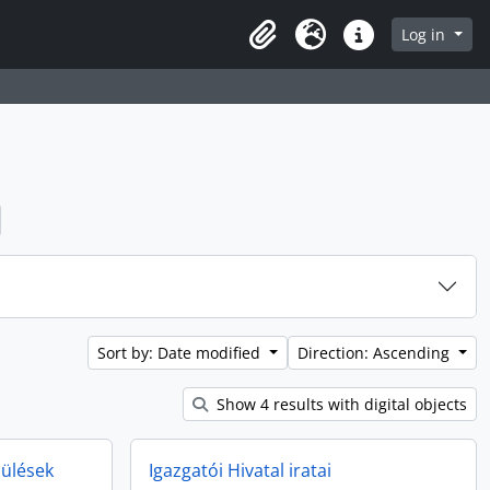
Log in
Clipboard
Language
Quick links
Sort by: Date modified
Direction: Ascending
Show 4 results with digital objects
 ülések
Igazgatói Hivatal iratai