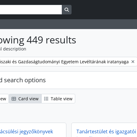
Search in browse page
wing 449 results
l description
szaki és Gazdaságtudományi Egyetem Levéltárának iratanyaga
 search options
iew
Card view
Table view
nácsülési jegyzőkönyvek
Tanártestület és igazgatói