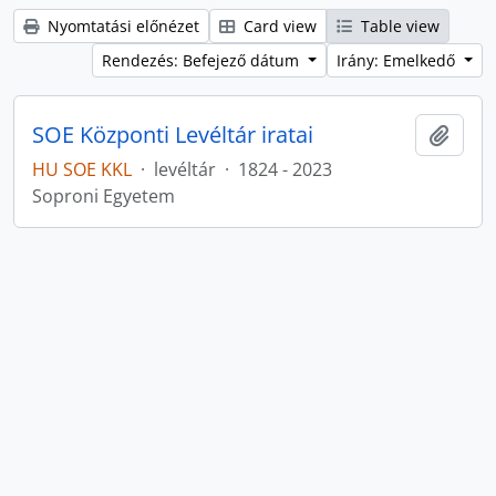
Nyomtatási előnézet
Card view
Table view
Rendezés: Befejező dátum
Irány: Emelkedő
SOE Központi Levéltár iratai
Hozzá
HU SOE KKL
·
levéltár
·
1824 - 2023
Soproni Egyetem