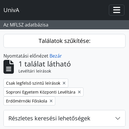
Skip to main content
UnivA
Togg
Az MFLSZ adatbázisa
Találatok szűkítése:
Nyomtatási előnézet
Bezár
1 találat látható
Levéltári leírások
Remove filter:
Csak legfelső szintű leírások
Remove filter:
Soproni Egyetem Központi Levéltára
Remove filter:
Erdőmérnöki Főiskola
Részletes keresési lehetőségek