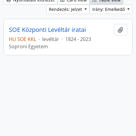
Rendezés: Jelzet
Irány: Emelkedő
SOE Központi Levéltár iratai
Hozzá
HU SOE KKL
·
levéltár
·
1824 - 2023
Soproni Egyetem