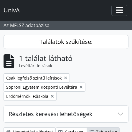
Skip to main content
UnivA
Togg
Az MFLSZ adatbázisa
Találatok szűkítése:
1 találat látható
Levéltári leírások
Remove filter:
Csak legfelső szintű leírások
Remove filter:
Soproni Egyetem Központi Levéltára
Remove filter:
Erdőmérnöki Főiskola
Részletes keresési lehetőségek
Nyomtatási előnézet
Card view
Table view