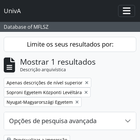
Skip to main content
UnivA
Togg
Database of MFLSZ
Limite os seus resultados por:
Mostrar 1 resultados
Descrição arquivística
Remover filtro:
Apenas descrições de nível superior
Remover filtro:
Soproni Egyetem Központi Levéltára
Remover filtro:
Nyugat-Magyarországi Egyetem
Opções de pesquisa avançada
Previsualizar a impressão