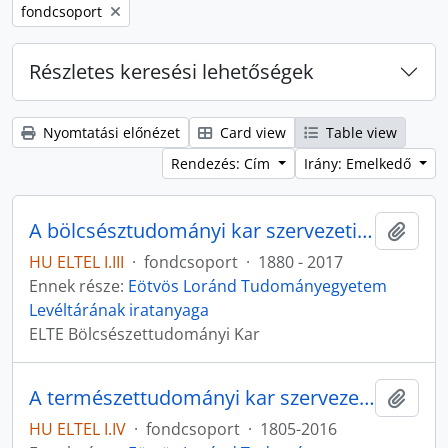
Remove filter:
fondcsoport
Részletes keresési lehetőségek
Nyomtatási előnézet
Card view
Table view
Rendezés: Cím
Irány: Emelkedő
A bölcsésztudományi kar szervezeti egységei
Hozzá
HU ELTEL I.III
·
fondcsoport
·
1880 - 2017
Ennek része:
Eötvös Loránd Tudományegyetem
Levéltárának iratanyaga
ELTE Bölcsészettudományi Kar
A természettudományi kar szervezeti egységei
Hozzá
HU ELTEL I.IV
·
fondcsoport
·
1805-2016