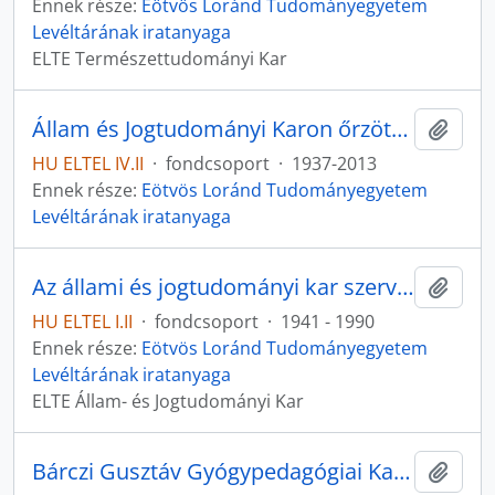
Ennek része:
Eötvös Loránd Tudományegyetem
Levéltárának iratanyaga
ELTE Természettudományi Kar
Állam és Jogtudományi Karon őrzött iratok
Hozzá
HU ELTEL IV.II
·
fondcsoport
·
1937-2013
Ennek része:
Eötvös Loránd Tudományegyetem
Levéltárának iratanyaga
Az állami és jogtudományi kar szervezeti egységei
Hozzá
HU ELTEL I.II
·
fondcsoport
·
1941 - 1990
Ennek része:
Eötvös Loránd Tudományegyetem
Levéltárának iratanyaga
ELTE Állam- és Jogtudományi Kar
Bárczi Gusztáv Gyógypedagógiai Karon őrzött iratok
Hozzá