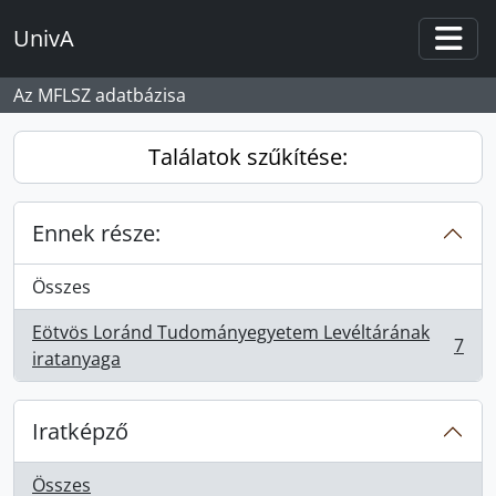
Skip to main content
UnivA
Togg
Az MFLSZ adatbázisa
Találatok szűkítése:
Ennek része:
Összes
Eötvös Loránd Tudományegyetem Levéltárának
7
, 7 eredmények
iratanyaga
Iratképző
Összes