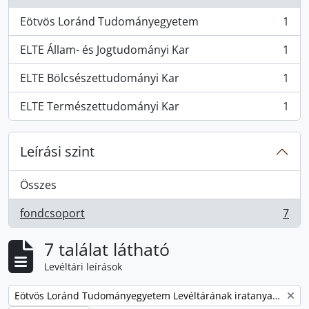
Eötvös Loránd Tudományegyetem
1
, 1 eredmények
ELTE Állam- és Jogtudományi Kar
1
, 1 eredmények
ELTE Bölcsészettudományi Kar
1
, 1 eredmények
ELTE Természettudományi Kar
1
, 1 eredmények
Leírási szint
Összes
fondcsoport
7
, 7 eredmények
7 találat látható
Levéltári leírások
Remove filter:
Eötvös Loránd Tudományegyetem Levéltárának iratanyaga