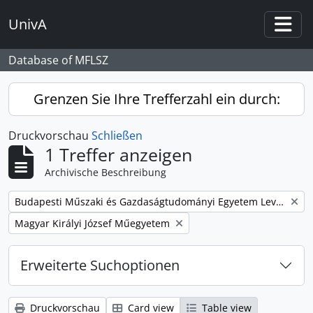
Skip to main content
UnivA
Togg
Database of MFLSZ
Grenzen Sie Ihre Trefferzahl ein durch:
Druckvorschau
Schließen
1 Treffer anzeigen
Archivische Beschreibung
Remove filter:
Budapesti Műszaki és Gazdaságtudományi Egyetem Levéltárának iratanyaga
Remove filter:
Magyar Királyi József Műegyetem
Erweiterte Suchoptionen
Druckvorschau
Card view
Table view