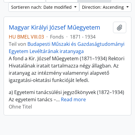
Sortieren nach: Date modified
Direction: Ascending
Magyar Királyi József Műegyetem
Zur Z
HU BMEL VIII.03
·
Fonds
·
1871 - 1934
Teil von
Budapesti Műszaki és Gazdaságtudományi
Egyetem Levéltárának iratanyaga
A fond a Kir. József Műegyetem (1871–1934) Rektori
Hivatalának iratait tartalmazza négy állagban. Az
iratanyag az intézmény valamennyi alapvető
igazgatási-oktatási funkcióját lefedi.
a) Egyetemi tanácsülési jegyzőkönyvek (1872–1934)
Az egyetemi tanács –
…
Read more
Ohne Titel