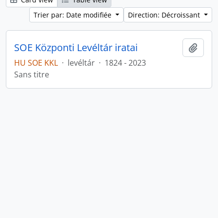
Trier par: Date modifiée
Direction: Décroissant
SOE Központi Levéltár iratai
Ajout
HU SOE KKL
·
levéltár
·
1824 - 2023
Sans titre