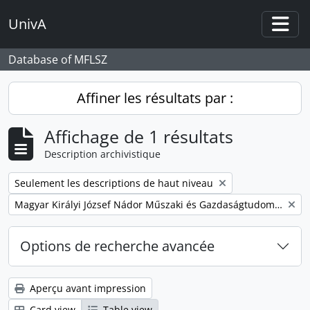
Skip to main content
UnivA
Togg
Database of MFLSZ
Affiner les résultats par :
Affichage de 1 résultats
Description archivistique
Remove filter:
Seulement les descriptions de haut niveau
Remove filter:
Magyar Királyi József Nádor Műszaki és Gazdaságtudományi Egyetem Bánya-, Kohó- és Erdőmérnöki Kar
Options de recherche avancée
Aperçu avant impression
Card view
Table view