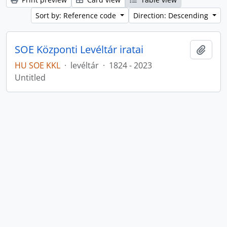
Sort by: Reference code
Direction: Descending
SOE Központi Levéltár iratai
Add t
HU SOE KKL
·
levéltár
·
1824 - 2023
Untitled