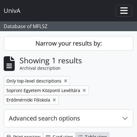
Skip to main content
UnivA
Togg
Database of MFLSZ
Narrow your results by:
Showing 1 results
Archival description
Remove filter:
Only top-level descriptions
Remove filter:
Soproni Egyetem Központi Levéltára
Remove filter:
Erdőmérnöki Főiskola
Advanced search options
Print preview
Card view
Table view