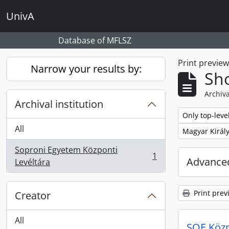
Skip to main content
UnivA
Database of MFLSZ
Print previe
Narrow your results by:
Sho
Archiva
Archival institution
Remove filter:
Only top-leve
All
Remove filter:
Magyar Királ
Soproni Egyetem Központi
1
Advanced
, 1 results
Levéltára
Print prev
Creator
All
SOE Közpo