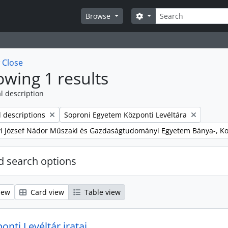
Search
Search options
Browse
w
Close
wing 1 results
l description
Remove filter:
l descriptions
Soproni Egyetem Központi Levéltára
yi József Nádor Műszaki és Gazdaságtudományi Egyetem Bánya-, K
 search options
iew
Card view
Table view
nti Levéltár iratai