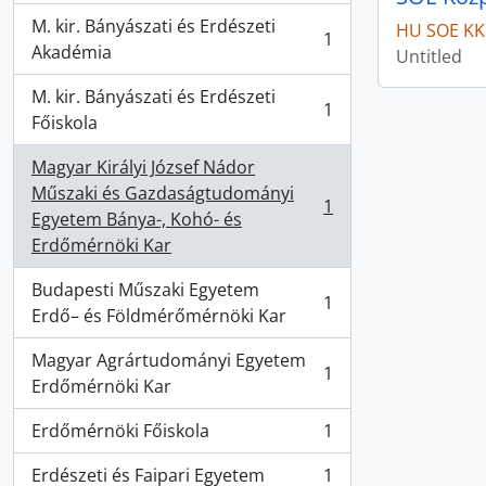
M. kir. Bányászati és Erdészeti
HU SOE KK
1
, 1 results
Akadémia
Untitled
M. kir. Bányászati és Erdészeti
1
, 1 results
Főiskola
Magyar Királyi József Nádor
Műszaki és Gazdaságtudományi
1
, 1 results
Egyetem Bánya-, Kohó- és
Erdőmérnöki Kar
Budapesti Műszaki Egyetem
1
, 1 results
Erdő– és Földmérőmérnöki Kar
Magyar Agrártudományi Egyetem
1
, 1 results
Erdőmérnöki Kar
Erdőmérnöki Főiskola
1
, 1 results
Erdészeti és Faipari Egyetem
1