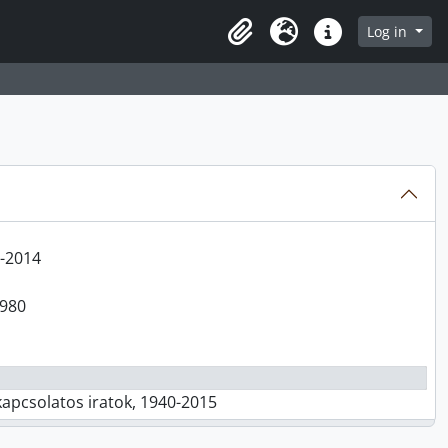
Log in
Clipboard
Language
Quick links
90
5-2014
1980
kapcsolatos iratok, 1940-2015