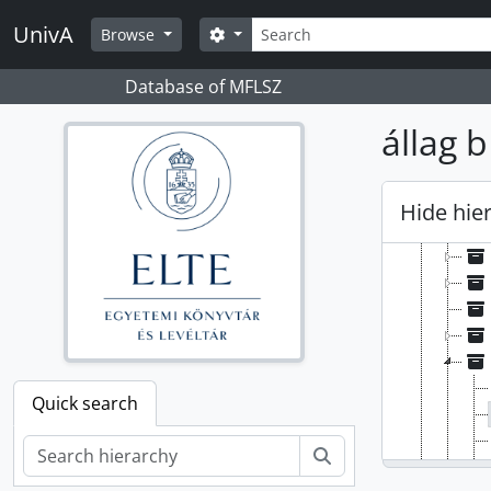
Skip to main content
Search
UnivA
Search options
Browse
Database of MFLSZ
állag b
Hide hie
Quick search
Search