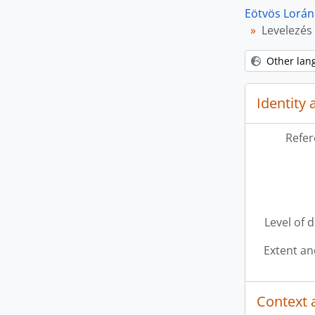
Eötvös Lorá
Levelezés
Other lan
Identity 
Refer
[fo
[fo
Level of 
[fo
Extent a
Context 