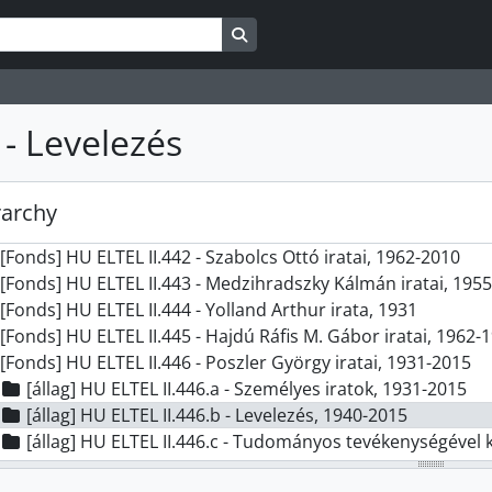
[Fonds] HU ELTEL II.433 - Riesz Frigyes iratai, 1913 - 1954
Search in browse page
[Fonds] HU ELTEL II.434 - Almási János iratai, 1942 - 2000
[Fonds] HU ELTEL II.435 - Unger Mátyás iratai, 1962 - 1988
[Fonds] HU ELTEL II.436 - Havasi Mihály iratai, 1960-1967
[Fonds] HU ELTEL II.437 - Bruckner Győző iratai, 1931-2000
 - Levelezés
[Fonds] HU ELTEL II.438 - Kucsman Árpád iratai, 1951 - 2012
[Fonds] HU ELTEL II.439 - Magyary Zoltán iratai, 1908-1945
[Fonds] HU ELTEL II.440 - Szabad György kéziratai, 1955 - 19
rarchy
[Fonds] HU ELTEL II.441 - Kádár Miklós iratai, 1922-1980
[Fonds] HU ELTEL II.442 - Szabolcs Ottó iratai, 1962-2010
[Fonds] HU ELTEL II.443 - Medzihradszky Kálmán iratai, 195
[Fonds] HU ELTEL II.444 - Yolland Arthur irata, 1931
[Fonds] HU ELTEL II.445 - Hajdú Ráfis M. Gábor iratai, 1962-
[Fonds] HU ELTEL II.446 - Poszler György iratai, 1931-2015
[állag] HU ELTEL II.446.a - Személyes iratok, 1931-2015
[állag] HU ELTEL II.446.b - Levelezés, 1940-2015
[állag] HU ELTEL II.446.c - Tudományos tevékenységével 
[állag] HU ELTEL II.446.d - Vegyes iratok, 1940-2015