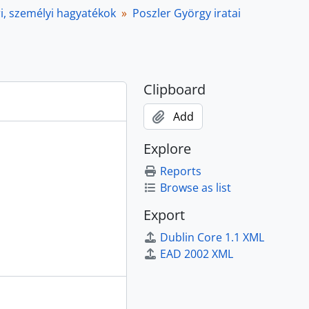
-2019
i, személyi hagyatékok
Poszler György iratai
03
Clipboard
Add
Explore
Reports
7
Browse as list
Export
ok, 1952-1989
ött iratgyűjtemények, 1895-2013
Dublin Core 1.1 XML
EAD 2002 XML