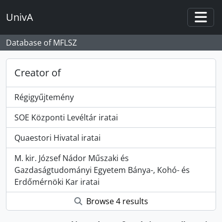
Skip to main content
UnivA
Togg
Database of MFLSZ
Creator of
Régigyűjtemény
SOE Központi Levéltár iratai
Quaestori Hivatal iratai
M. kir. József Nádor Műszaki és
Gazdaságtudományi Egyetem Bánya-, Kohó- és
Erdőmérnöki Kar iratai
Browse 4 results