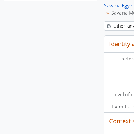
Savaria Egye
Savaria M
Other lan
Identity 
Refer
Level of 
Extent a
Context 