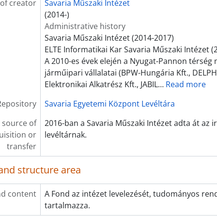
of creator
Savaria Műszaki Intézet
(2014-)
Administrative history
Savaria Műszaki Intézet (2014-2017)
ELTE Informatikai Kar Savaria Műszaki Intézet (
A 2010-es évek elején a Nyugat-Pannon térség
járműipari vállalatai (BPW-Hungária Kft., DELP
Elektronikai Alkatrész Kft., JABIL
…
Read more
Repository
Savaria Egyetemi Központ Levéltára
 source of
2016-ban a Savaria Műszaki Intézet adta át az i
uisition or
levéltárnak.
transfer
and structure area
d content
A Fond az intézet levelezését, tudományos rend
tartalmazza.