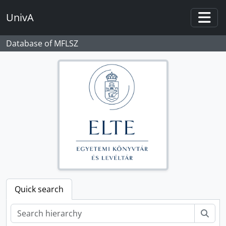
Skip to main content
UnivA
Togg
Database of MFLSZ
Quick search
Sear