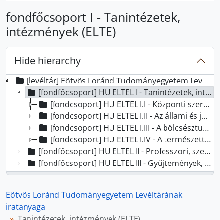
fondfőcsoport I - Tanintézetek,
intézmények (ELTE)
Hide hierarchy
[levéltár] Eötvös Loránd Tudományegyetem Levéltárának iratanyaga, 1263 - 2025
[fondfőcsoport] HU ELTEL I - Tanintézetek, intézmények (ELTE), 1635-2019
[fondcsoport] HU ELTEL I.I - Központi szervezeti egységek, 1635 - 2025
[fondcsoport] HU ELTEL I.II - Az állami és jogtudományi kar szervezeti egységei, 1941 - 1990
[fondcsoport] HU ELTEL I.III - A bölcsésztudományi kar szervezeti egységei, 1880 - 2017
[fondcsoport] HU ELTEL I.IV - A természettudományi kar szervezeti egységei, 1805-2016
[fondfőcsoport] HU ELTEL II - Professzori, személyi hagyatékok, 1741 - 2022
[fondfőcsoport] HU ELTEL III - Gyűjtemények, 1263 - 2016
[fondfőcsoport] HU ELTEL V - MSZMP archívumában kezelt iratok, 1952-1989
[fondfőcsoport] HU ELTEL IV - ELTE Szervezeti egységeiben őrzött iratgyűjtemények, 1895-2013
Eötvös Loránd Tudományegyetem Levéltárának
iratanyaga
Tanintézetek, intézmények (ELTE)