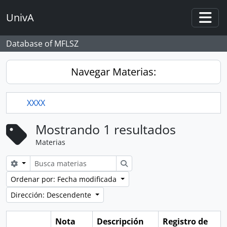
Skip to main content
UnivA
Togg
Database of MFLSZ
Navegar Materias:
XXXX
Mostrando 1 resultados
Materias
Search options
Búsqueda
Ordenar por: Fecha modificada
Dirección: Descendente
Nota
Descripción
Registro de