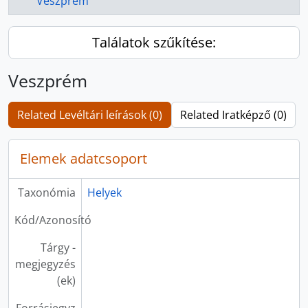
Veszprém
Találatok szűkítése:
Veszprém
Related Levéltári leírások (0)
Related Iratképző (0)
Elemek adatcsoport
Taxonómia
Helyek
Kód/Azonosító
Tárgy -
megjegyzés
(ek)