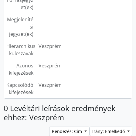
Forrásjegyz
et(ek)
Megjeleníté
si
jegyzet(ek)
Hierarchikus
Veszprém
kulcszavak
Azonos
Veszprém
kifejezések
Kapcsolódó
Veszprém
kifejezések
0 Levéltári leírások eredmények
ehhez: Veszprém
Rendezés: Cím
Irány: Emelkedő