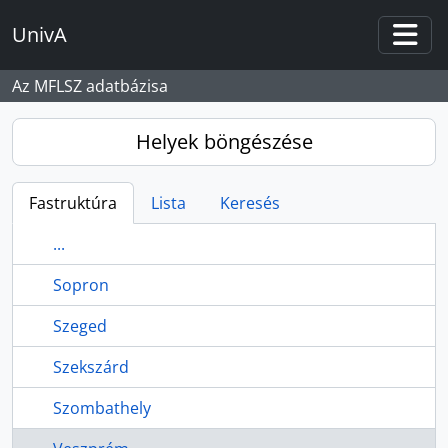
Skip to main content
UnivA
Togg
Az MFLSZ adatbázisa
Helyek böngészése
Fastruktúra
Lista
Keresés
...
Sopron
Szeged
Szekszárd
Szombathely