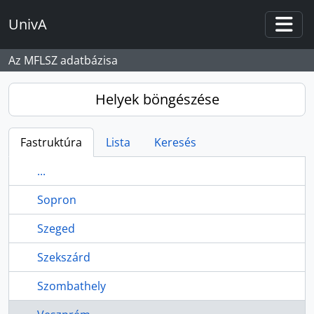
Skip to main content
UnivA
Togg
Az MFLSZ adatbázisa
Helyek böngészése
Fastruktúra
Lista
Keresés
...
Sopron
Szeged
Szekszárd
Szombathely