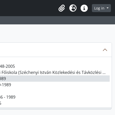
Log in
Clipboard
Language
Quick links
848-2005
yi István Közlekedési és Távközlési Műszaki Főiskola) iratai, 1970-1990
1989
70-1989
86 - 1989
5
óság Iratai, 1978-1985