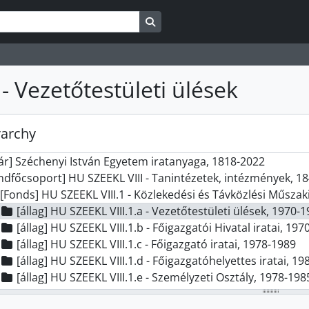
Search in browse page
 - Vezetőtestületi ülések
rarchy
tár] Széchenyi István Egyetem iratanyaga, 1818-2022
ndfőcsoport] HU SZEEKL VIII - Tanintézetek, intézmények, 1
[Fonds] HU SZEEKL VIII.1 - Közlekedési és Távközlési Műszaki Főiskola (Széchen
[állag] HU SZEEKL VIII.1.a - Vezetőtestületi ülések, 1970-
[állag] HU SZEEKL VIII.1.b - Főigazgatói Hivatal iratai, 19
[állag] HU SZEEKL VIII.1.c - Főigazgató iratai, 1978-1989
[állag] HU SZEEKL VIII.1.d - Főigazgatóhelyettes iratai, 19
[állag] HU SZEEKL VIII.1.e - Személyzeti Osztály, 1978-198
[állag] HU SZEEKL VIII.1.f - Gazdasági és Műszaki Igazgat