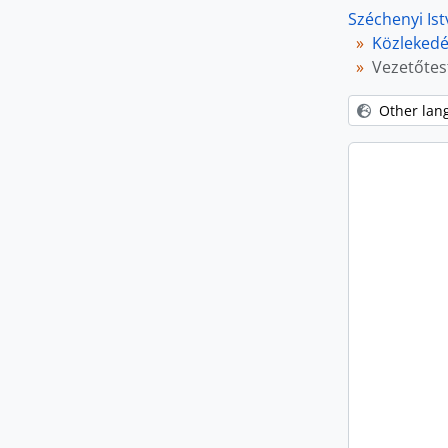
Széchenyi Is
Közlekedés
Vezetőtest
Other lan