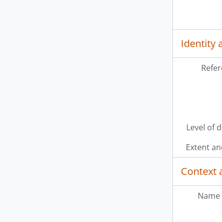
Identity 
Refer
[fo
[fo
[fo
[fo
[f
Level of 
Extent a
Context 
Name 