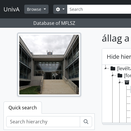
Skip to main content
Search
UnivA
Search options
Browse
Database of MFLSZ
állag a
Hide hie
[levél
[fo
Quick search
Search