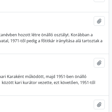
Add t
anévben hozott létre önálló osztályt. Korábban a
vatal, 1971-től pedig a főtitkár irányítása alá tartoztak a
Add t
pari Karaként működött, majd 1951-ben önálló
özött kari kurátor vezette, ezt követően, 1951-től
Add t