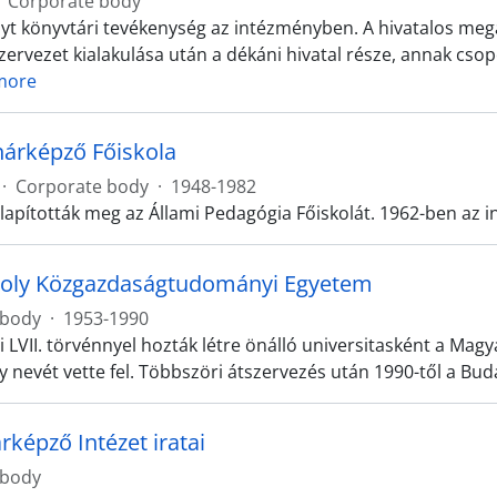
Corporate body
olyt könyvtári tevékenység az intézményben. A hivatalos meg
ervezet kialakulása után a dékáni hivatal része, annak csopo
more
nárképző Főiskola
·
Corporate body
·
1948-1982
lapították meg az Állami Pedagógia Főiskolát. 1962-ben az i
roly Közgazdaságtudományi Egyetem
 body
·
1953-1990
vi LVII. törvénnyel hozták létre önálló universitasként a 
y nevét vette fel. Többszöri átszervezés után 1990-től a B
rképző Intézet iratai
 body