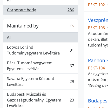
All
PEKT-102
·
Corporate body
286
, 286 results
Veszpré
Maintained by
PEKT-103
·
A tudomány
All
dékán, ille
tudományo
Eötvös Loránd
91
, 91 results
Tudományegyetem Levéltára
Pannon 
Pécsi Tudományegyetem
67
PEKT-104
·
, 67 results
Egyetemi Levéltár
Az egyetem
Savaria Egyetemi Központ
intézménny
29
, 29 results
Levéltára
1962-ig dé
Budapesti Műszaki és
Gazdaságtudományi Egyetem
23
Budapest
, 23 results
Levéltára