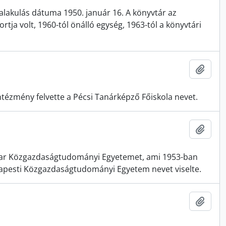
alakulás dátuma 1950. január 16. A könyvtár az
rtja volt, 1960-tól önálló egység, 1963-tól a könyvtári
Add t
ntézmény felvette a Pécsi Tanárképző Főiskola nevet.
Add t
Magyar Közgazdaságtudományi Egyetemet, ami 1953-ban
udapesti Közgazdaságtudományi Egyetem nevet viselte.
Add t