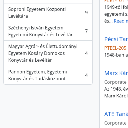
PEKT-101
·
1949-től f
Soproni Egyetem Központi
9
egyetemi sz
, 9 results
Levéltára
és
…
Read 
Széchenyi István Egyetem
7
, 7 results
Egyetemi Könyvtár és Levéltár
Pécsi Ta
Magyar Agrár- és Élettudományi
PTEEL-205
Egyetem Kosáry Domokos
4
1948-ban a
, 4 results
Könyvtár és Levéltár
Pannon Egyetem, Egyetemi
Marx Ká
4
, 4 results
Könyvtár és Tudásközpont
Corporate
Az 1948. é
Marx Károl
ATE Taná
Corporate