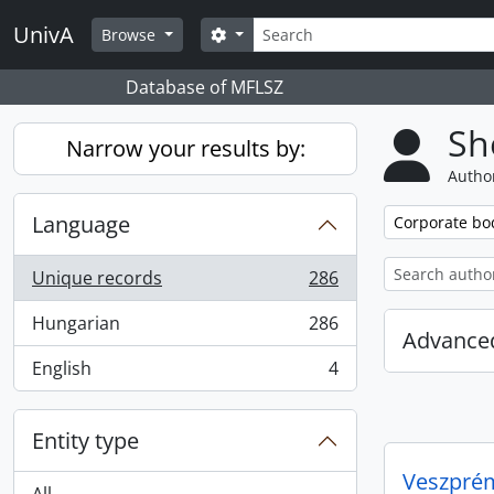
Skip to main content
Search
UnivA
Search options
Browse
Database of MFLSZ
Sh
Narrow your results by:
Author
Language
Remove filter:
Corporate bo
Unique records
286
, 286 results
Hungarian
286
, 286 results
Advanced
English
4
, 4 results
Entity type
Veszprém