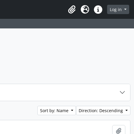
Log in
Clipboard
Language
Quick links
Sort by: Name
Direction: Descending
Add t