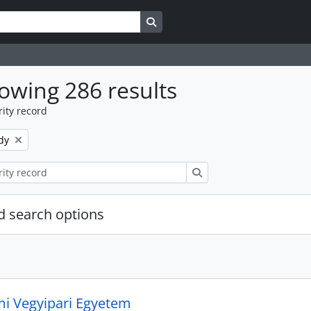
Search in browse page
owing 286 results
ity record
dy
Search
 search options
i Vegyipari Egyetem