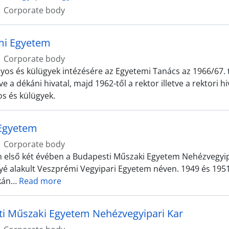
Corporate body
mi Egyetem
Corporate body
os és külügyek intézésére az Egyetemi Tanács az 1966/67. t
tve a dékáni hivatal, majd 1962-től a rektor illetve a rektori hi
s és külügyek.
Egyetem
Corporate body
 első két évében a Budapesti Műszaki Egyetem Nehézvegyi
é alakult Veszprémi Vegyipari Egyetem néven. 1949 és 1951 k
kán
…
Read more
i Műszaki Egyetem Nehézvegyipari Kar