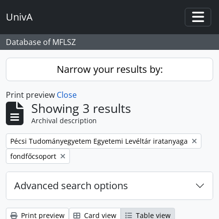
Skip to main content
UnivA
Togg
Database of MFLSZ
Narrow your results by:
Print preview
Close
Showing 3 results
Archival description
Remove filter:
Pécsi Tudományegyetem Egyetemi Levéltár iratanyaga
Remove filter:
fondfőcsoport
Advanced search options
Print preview
Card view
Table view