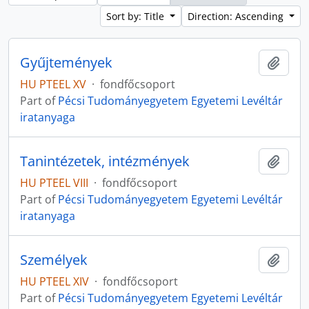
Sort by: Title
Direction: Ascending
Gyűjtemények
Add t
HU PTEEL XV
·
fondfőcsoport
Part of
Pécsi Tudományegyetem Egyetemi Levéltár
iratanyaga
Tanintézetek, intézmények
Add t
HU PTEEL VIII
·
fondfőcsoport
Part of
Pécsi Tudományegyetem Egyetemi Levéltár
iratanyaga
Személyek
Add t
HU PTEEL XIV
·
fondfőcsoport
Part of
Pécsi Tudományegyetem Egyetemi Levéltár