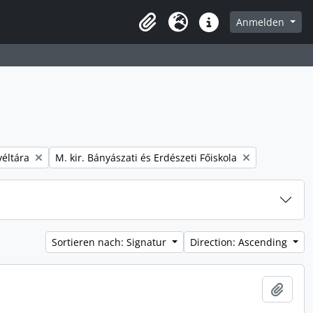
Anmelden
Zwischenablage
Sprache
Direkter Link
Remove filter:
éltára
M. kir. Bányászati és Erdészeti Főiskola
Sortieren nach: Signatur
Direction: Ascending
Zur Z