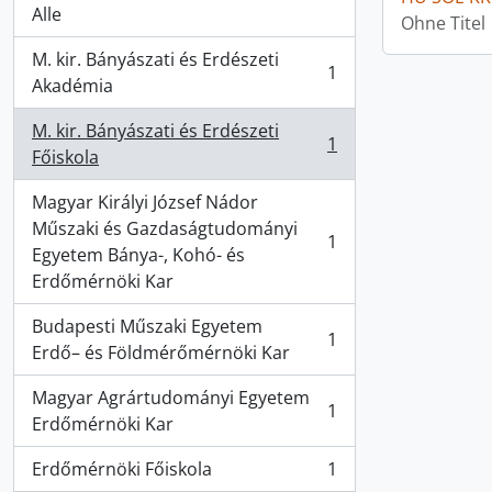
Alle
Ohne Titel
M. kir. Bányászati és Erdészeti
1
, 1 Ergebnisse
Akadémia
M. kir. Bányászati és Erdészeti
1
, 1 Ergebnisse
Főiskola
Magyar Királyi József Nádor
Műszaki és Gazdaságtudományi
1
, 1 Ergebnisse
Egyetem Bánya-, Kohó- és
Erdőmérnöki Kar
Budapesti Műszaki Egyetem
1
, 1 Ergebnisse
Erdő– és Földmérőmérnöki Kar
Magyar Agrártudományi Egyetem
1
, 1 Ergebnisse
Erdőmérnöki Kar
Erdőmérnöki Főiskola
1
, 1 Ergebnisse