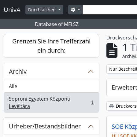
Skip to main content
Suche
UnivA
Search options
Durchsuchen
Database of MFLSZ
Druckvorsc
Grenzen Sie Ihre Trefferzahl
1 T
ein durch:
Archiv
Remove filter:
Nur Beschrei
Archiv
Alle
Erweiter
Soproni Egyetem Központi
1
, 1 Ergebnisse
Levéltára
Druckvors
Urheber/Bestandsbildner
SOE Közpo
HU SOE KK