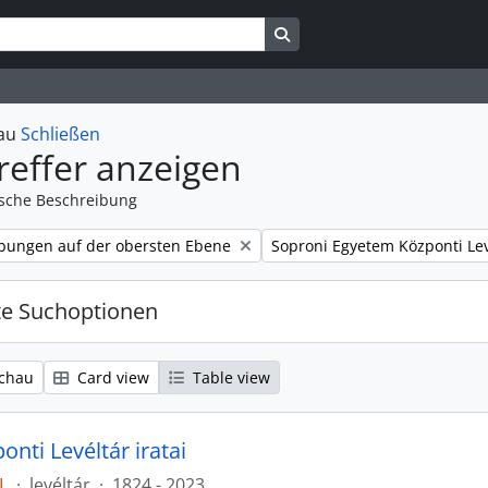
Search in browse page
hau
Schließen
reffer anzeigen
ische Beschreibung
Remove filter:
bungen auf der obersten Ebene
Soproni Egyetem Központi Lev
te Suchoptionen
chau
Card view
Table view
nti Levéltár iratai
L
·
levéltár
·
1824 - 2023