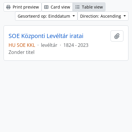
Print preview
Card view
Table view
Gesorteerd op: Einddatum
Direction: Ascending
SOE Központi Levéltár iratai
Add t
HU SOE KKL
·
levéltár
·
1824 - 2023
Zonder titel