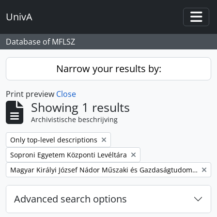
Skip to main content
UnivA
Togg
Database of MFLSZ
Narrow your results by:
Print preview
Close
Showing 1 results
Archivistische beschrijving
Remove filter:
Only top-level descriptions
Remove filter:
Soproni Egyetem Központi Levéltára
Remove filter:
Magyar Királyi József Nádor Műszaki és Gazdaságtudományi Egyetem Bánya-, Kohó- és Erdőmérnöki Kar
Advanced search options