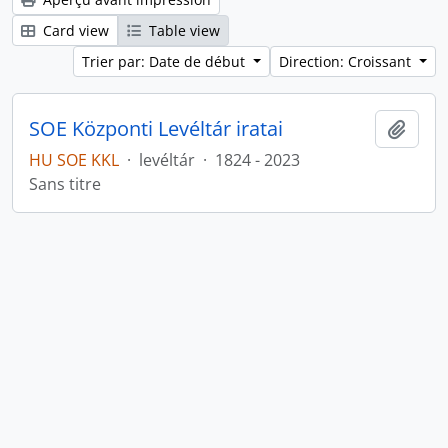
Card view
Table view
Trier par: Date de début
Direction: Croissant
SOE Központi Levéltár iratai
Ajout
HU SOE KKL
·
levéltár
·
1824 - 2023
Sans titre