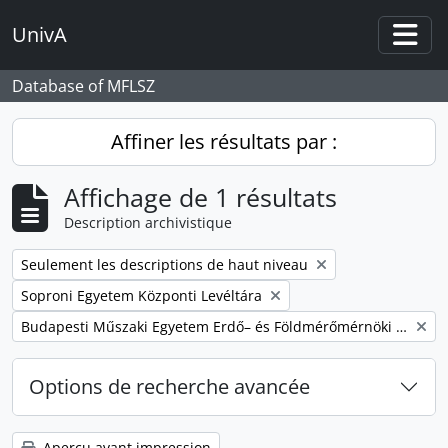
Skip to main content
UnivA
Togg
Database of MFLSZ
Affiner les résultats par :
Affichage de 1 résultats
Description archivistique
Remove filter:
Seulement les descriptions de haut niveau
Remove filter:
Soproni Egyetem Központi Levéltára
Remove filter:
Budapesti Műszaki Egyetem Erdő– és Földmérőmérnöki Kar
Options de recherche avancée
Aperçu avant impression